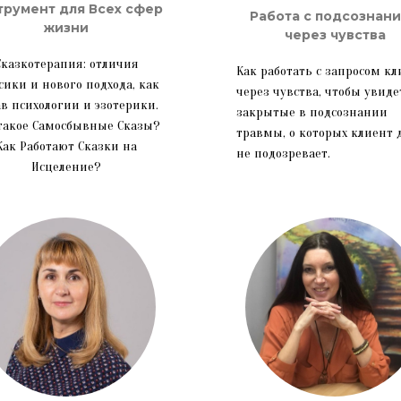
трумент для Всех сфер
Работа с подсознан
жизни
через чувства
Сказкотерапия: отличия
Как работать с запросом кл
сики и нового подхода, как
через чувства, чтобы увиде
в психологии и эзотерики.
закрытые в подсознании
такое Самосбывные Сказы?
травмы, о которых клиент 
Как Работают Сказки на
не подозревает.
Исцеление?