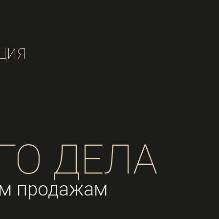
ция
ГО ДЕЛА
ым продажам