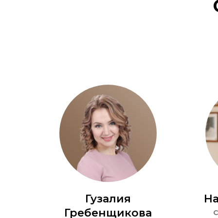
Гузалия
На
Гребенщикова
С