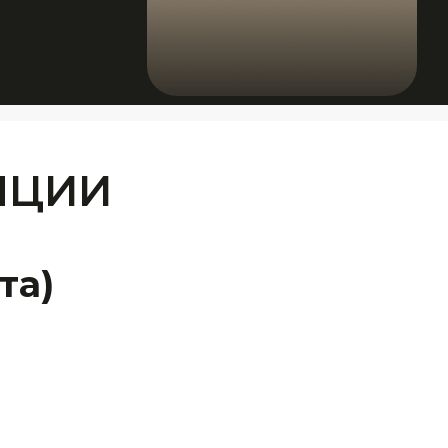
НЦИИ
та)